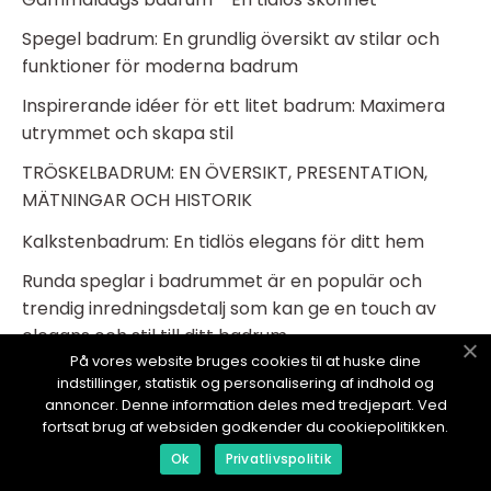
Spegel badrum: En grundlig översikt av stilar och
funktioner för moderna badrum
Inspirerande idéer för ett litet badrum: Maximera
utrymmet och skapa stil
TRÖSKELBADRUM: EN ÖVERSIKT, PRESENTATION,
MÄTNINGAR OCH HISTORIK
Kalkstenbadrum: En tidlös elegans för ditt hem
Runda speglar i badrummet är en populär och
trendig inredningsdetalj som kan ge en touch av
elegans och stil till ditt badrum
På vores website bruges cookies til at huske dine
Belysning Badrum Inspiration: Skapa ett Lysande
indstillinger, statistik og personalisering af indhold og
Badrum
annoncer. Denne information deles med tredjepart. Ved
fortsat brug af websiden godkender du cookiepolitikken.
Utanpåliggande rör badrum - En översikt
Ok
Privatlivspolitik
Microcement är ett populärt material för