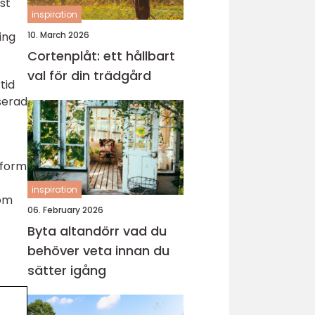
st
inspiration
ing
10. March 2026
Cortenplåt: ett hållbart
val för din trädgård
tid
serad
 form
inspiration
som
06. February 2026
Byta altandörr vad du
behöver veta innan du
sätter igång