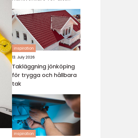
projekt
inspiration
13. July 2026
Takläggning jönköping
för trygga och hållbara
tak
inspiration