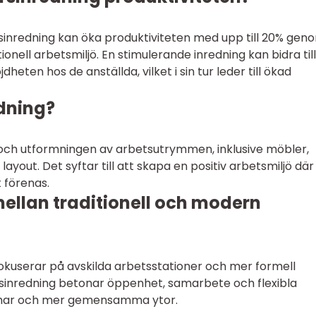
rsinredning kan öka produktiviteten med upp till 20% gen
onell arbetsmiljö. En stimulerande inredning kan bidra till
ten hos de anställda, vilket i sin tur leder till ökad
dning?
och utformningen av arbetsutrymmen, inklusive möbler,
layout. Det syftar till att skapa en positiv arbetsmiljö där
t förenas.
mellan traditionell och modern
fokuserar på avskilda arbetsstationer och mer formell
inredning betonar öppenhet, samarbete och flexibla
rmar och mer gemensamma ytor.