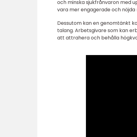
och minska sjukfrånvaron med upp
vara mer engagerade och nöjda m
Dessutom kan en genomtänkt kon
talang. Arbetsgivare som kan er
att attrahera och behålla högkv