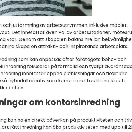
n och utformning av arbetsutrymmen, inklusive möbler,
ayout. Det innefattar även val av arbetsstationer, mötesr
ytor. Genom att skapa en balans mellan bekvämlighe
edning skapa en attraktiv och inspirerande arbetsplats.
inredning som kan anpassas efter företagets behov och
ell inredning fokuserar på formella och tydligt avgränsad
nredning innefattar öppna planlösningar och flexiblare
ckså hybridalternativ som kombinerar traditionella och
ika behov.
ningar om kontorsinredning
ing kan ha en direkt påverkan på produktiviteten och tri
t att rätt inredning kan öka produktiviteten med upp till 