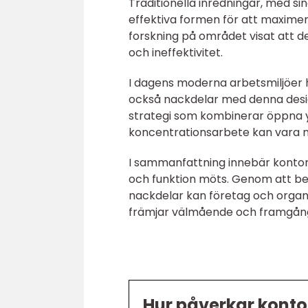
Traditionella inredningar, med s
effektiva formen för att maxime
forskning på området visat att de
och ineffektivitet.
I dagens moderna arbetsmiljöer h
också nackdelar med denna design
strategi som kombinerar öppna 
koncentrationsarbete kan vara ny
I sammanfattning innebär kontor
och funktion möts. Genom att bea
nackdelar kan företag och organ
främjar välmående och framgång 
Hur påverkar konto