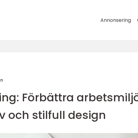
Annonsering
on
ng: Förbättra arbetsmilj
 och stilfull design