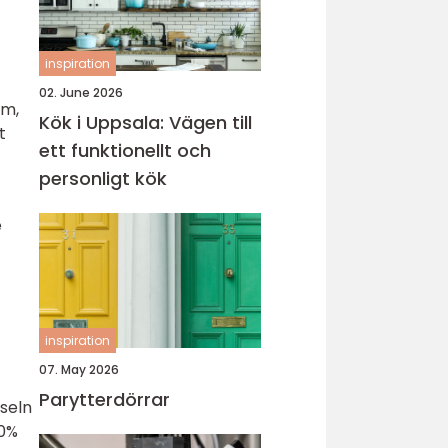
inspiration
02. June 2026
um,
Kök i Uppsala: Vägen till
t
ett funktionellt och
personligt kök
e
inspiration
07. May 2026
Parytterdörrar
vseln
20%