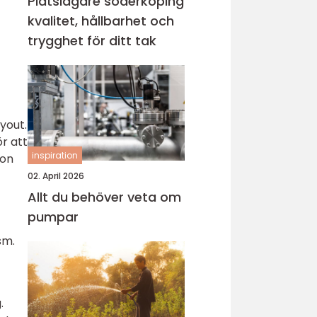
Plåtslagare söderköping
kvalitet, hållbarhet och
trygghet för ditt tak
yout.
r att
inspiration
ion
02. April 2026
Allt du behöver veta om
pumpar
sm.
.