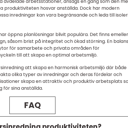
ina avdelade arbetsstationer, ansågs en gång som den me
ra produktiviteten hosvar anställda. Dock har modern
ssa inredningar kan vara begränsande och leda till isoler
ar öppna planlösningar blivit populära. Det finns emeller
, såsom brist på integritet och ökad störning. En balan
ytor för samarbete och privata områden för
ckeln till att skapa en optimal arbetsmiljö.
sinredning att skapa en harmonisk arbetsmiljö där både
kta olika typer av inredningar och deras fördelar och
isationer skapa en attraktiv och produktiv arbetsplats 
för sina anställda.
FAQ
rsinredning produktiviteten?