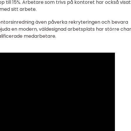
 till 15%. Arbetare som trivs på kontoret har också visat
ed sitt arbete.
torsinredning även påverka rekryteringen och bevara
bjuda en modern, väldesignad arbetsplats har större cha
alificerade medarbetare.