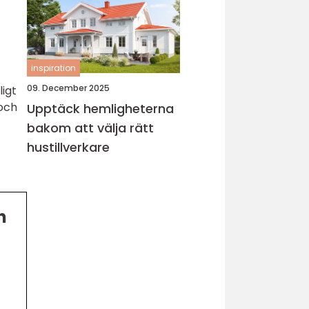
inspiration
09. December 2025
igt
 och
Upptäck hemligheterna
bakom att välja rätt
hustillverkare
h