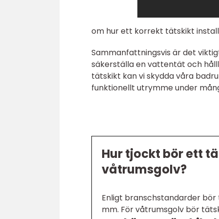
om hur ett korrekt tätskikt instal
Sammanfattningsvis är det viktigt 
säkerställa en vattentät och hål
tätskikt kan vi skydda våra badr
funktionellt utrymme under mån
Hur tjockt bör ett 
våtrumsgolv?
Enligt branschstandarder bör t
mm. För våtrumsgolv bör tätsk