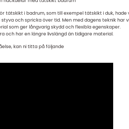
ch nackdelar med tätskikt badrum
 tätskikt i badrum, som till exempel tätskikt i duk, hade 
 styva och spricka över tid. Men med dagens teknik har v
rial som ger långvarig skydd och flexibla egenskaper.
a och har en längre livslängd än tidigare material.
lse, kan ni titta på följande