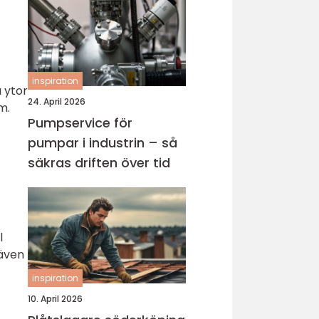
inspiration
 ytor
24. April 2026
m.
Pumpservice för
pumpar i industrin – så
säkras driften över tid
l
 även
inspiration
10. April 2026