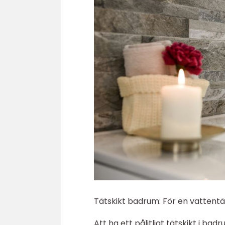
Tätskikt badrum: För en vattentät
Att ha ett pålitligt tätskikt i b