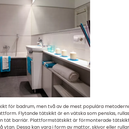
ätskikt för badrum, men två av de mest populära metodern
lattform. Flytande tätskikt är en vätska som penslas, rulla
en tät barriär. Plattformstätskikt är förmonterade tätskik
ytan. Dessa kan vara i form av mattor, skivor eller rullar