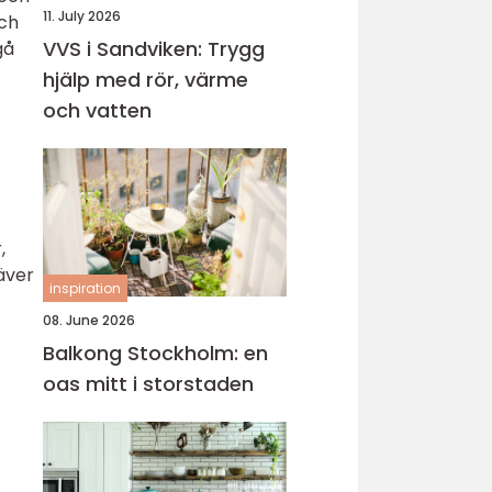
11. July 2026
och
VVS i Sandviken: Trygg
gå
hjälp med rör, värme
och vatten
,
äver
inspiration
08. June 2026
Balkong Stockholm: en
oas mitt i storstaden