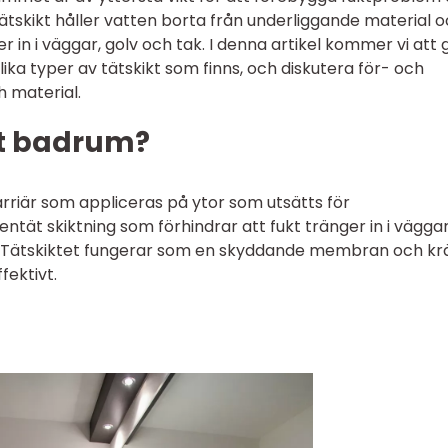
 tätskikt håller vatten borta från underliggande material 
r in i väggar, golv och tak. I denna artikel kommer vi att 
olika typer av tätskikt som finns, och diskutera för- och
 material.
kt badrum?
arriär som appliceras på ytor som utsätts för
ntät skiktning som förhindrar att fukt tränger in i väggar
. Tätskiktet fungerar som en skyddande membran och kr
fektivt.