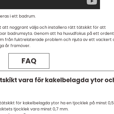
leras i ett badrum.
att noggrant välja och installera rätt tätskikt för att
lbar badrumsyta. Genom att ha huvudfokus på ett ordentl
um från fuktrelaterade problem och njuta av ett vackert
ga år framöver.
FAQ
tätskikt vara för kakelbelagda ytor oc
ätskikt för kakelbelagda ytor ha en tjocklek på minst 0,5
iktets tjocklek vara minst 0,7 mm.