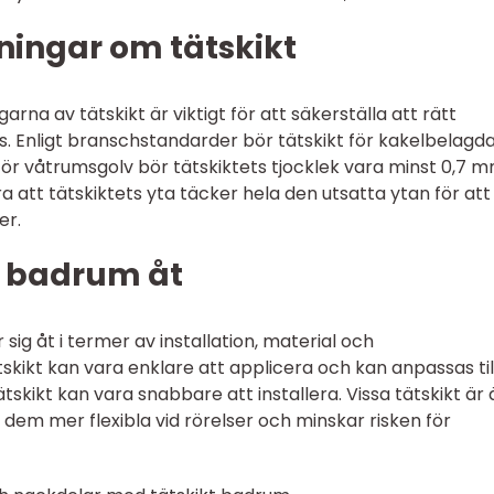
ningar om tätskikt
arna av tätskikt är viktigt för att säkerställa att rätt
. Enligt branschstandarder bör tätskikt för kakelbelagda
För våtrumsgolv bör tätskiktets tjocklek vara minst 0,7 m
ra att tätskiktets yta täcker hela den utsatta ytan för att
er.
kt badrum åt
r sig åt i termer av installation, material och
skikt kan vara enklare att applicera och kan anpassas til
kikt kan vara snabbare att installera. Vissa tätskikt är
r dem mer flexibla vid rörelser och minskar risken för