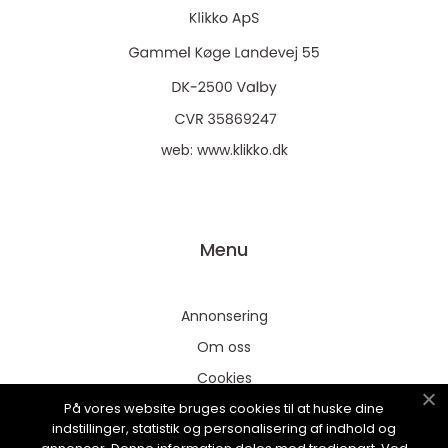
web:
www.klikko.dk
Menu
Annonsering
Om oss
Cookies
På vores website bruges cookies til at huske dine
Kontakta oss
indstillinger, statistik og personalisering af indhold og
Sitemap