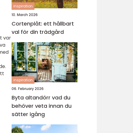
inspiration
10. March 2026
Cortenplåt: ett hållbart
val för din trädgård
t var
iva
 med
de.
tt
inspiration
06. February 2026
Byta altandörr vad du
behöver veta innan du
sätter igång