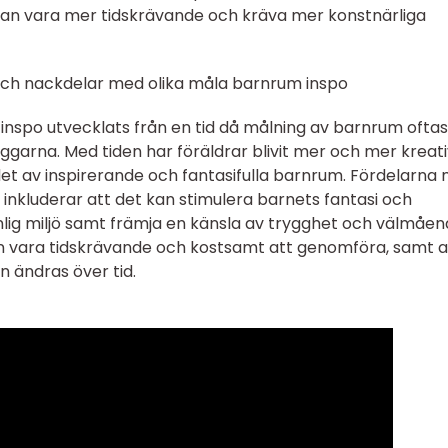
an vara mer tidskrävande och kräva mer konstnärliga
och nackdelar med olika måla barnrum inspo
 inspo utvecklats från en tid då målning av barnrum oftas
äggarna. Med tiden har föräldrar blivit mer och mer kreat
t av inspirerande och fantasifulla barnrum. Fördelarna
nkluderar att det kan stimulera barnets fantasi och
onlig miljö samt främja en känsla av trygghet och välmåen
n vara tidskrävande och kostsamt att genomföra, samt a
 ändras över tid.