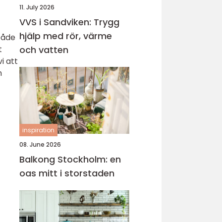
11. July 2026
VVS i Sandviken: Trygg
hjälp med rör, värme
både
t
och vatten
i att
n
inspiration
08. June 2026
Balkong Stockholm: en
oas mitt i storstaden