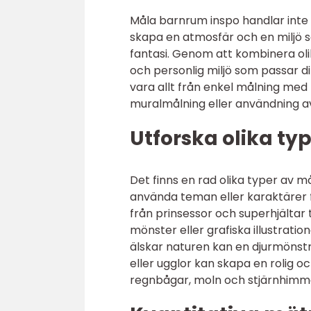
Måla barnrum inspo handlar inte 
skapa en atmosfär och en miljö s
fantasi. Genom att kombinera oli
och personlig miljö som passar d
vara allt från enkel målning med
muralmålning eller användning a
Utforska olika t
Det finns en rad olika typer av m
använda teman eller karaktärer f
från prinsessor och superhjältar 
mönster eller grafiska illustrat
älskar naturen kan en djurmönstra
eller ugglor kan skapa en rolig o
regnbågar, moln och stjärnhimm