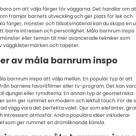
bara om att välja färger för väggarna. Det handlar om at
om främjar barnets utveckling och ger plats för lek och
ka färger, mönster och tillsatsmaterial kan du skapa en u
itt barns intressen och personlighet. Måla barnrum inspo
 mönster eller teman till mer avancerade tekniker som
v väggklistermärken och tapeter.
yper av måla barnrum inspo
åla barnrum inspo att välja mellan. En populär typ är att
rån barnens favoritfilmer eller tv-program. Det kan vara
till djungel eller rymdtema. En annan typ är geometriska
ioner som ger rummet en modern och lekfull touch. För de
d vägg vara det perfekta valet. Djur som elefanter, gira
ch intressant atmosfär. Andra populära idéer inkluderar
el som ger rummet en drömliknande känsla.