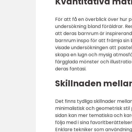
Kvantitativa mät
För att få en överblick över hur
undersökning bland föräldrar. Res
att deras barnrum är inspirerande
barnrum inspo för att främja sin 
visade undersökningen att pastell
skapa en lugn och mysig atmosfä
färgglada mönster och illustrat
deras fantasi.
Skillnaden mella
Det finns tydliga skillnader mell
minimalistisk och geometrisk sti
sidan kan mer tematiska och kara
följa med i sina favoritberättels
Enklare tekniker som användning