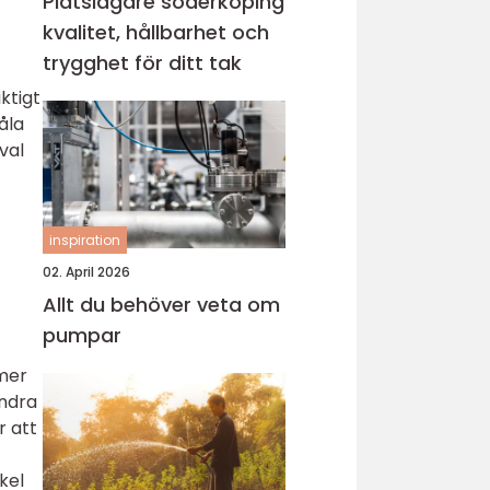
o
Plåtslagare söderköping
kvalitet, hållbarhet och
trygghet för ditt tak
ktigt
åla
val
inspiration
02. April 2026
Allt du behöver veta om
pumpar
 mer
andra
r att
kel