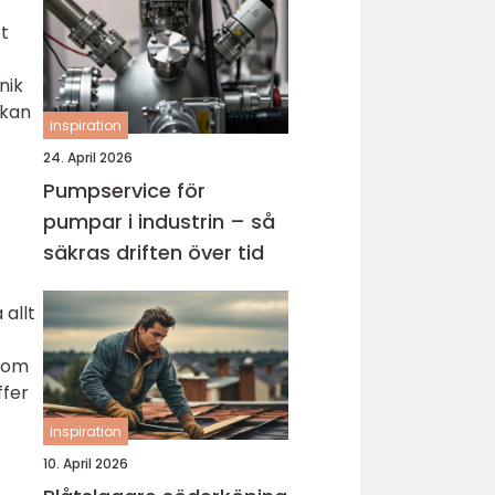
t
nik
 kan
inspiration
24. April 2026
Pumpservice för
pumpar i industrin – så
säkras driften över tid
 allt
 som
ffer
inspiration
10. April 2026