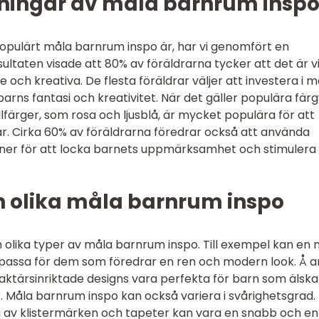
ningar av måla barnrum insp
 populärt måla barnrum inspo är, har vi genomfört en
ultaten visade att 80% av föräldrarna tycker att det är vi
 och kreativa. De flesta föräldrar väljer att investera i m
barns fantasi och kreativitet. När det gäller populära färg
färger, som rosa och ljusblå, är mycket populära för att
r. Cirka 60% av föräldrarna föredrar också att använda
ioner för att locka barnets uppmärksamhet och stimulera
n olika måla barnrum inspo
an olika typer av måla barnrum inspo. Till exempel kan en
l passa för dem som föredrar en ren och modern look. Å 
ktärsinriktade designs vara perfekta för barn som älska
er. Måla barnrum inspo kan också variera i svårighetsgrad.
 av klistermärken och tapeter kan vara en snabb och en