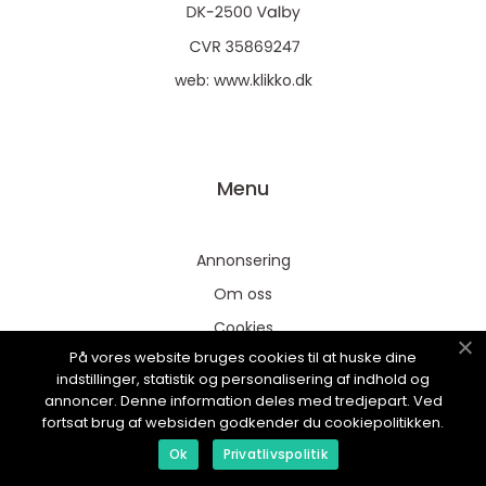
web:
www.klikko.dk
Menu
Annonsering
Om oss
Cookies
På vores website bruges cookies til at huske dine
Kontakta oss
indstillinger, statistik og personalisering af indhold og
Sitemap
annoncer. Denne information deles med tredjepart. Ved
fortsat brug af websiden godkender du cookiepolitikken.
Ok
Privatlivspolitik