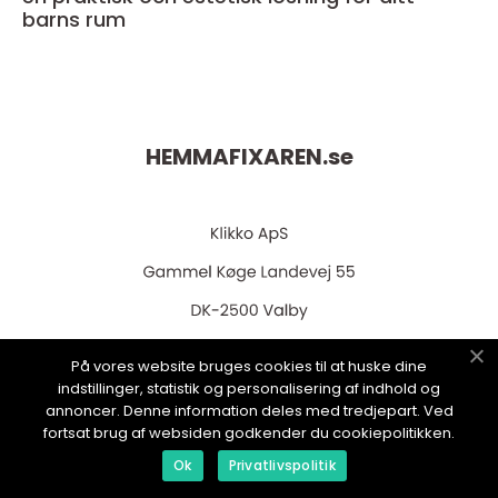
barns rum
HEMMAFIXAREN.
se
På vores website bruges cookies til at huske dine
web:
www.klikko.dk
indstillinger, statistik og personalisering af indhold og
annoncer. Denne information deles med tredjepart. Ved
fortsat brug af websiden godkender du cookiepolitikken.
Ok
Privatlivspolitik
Menu