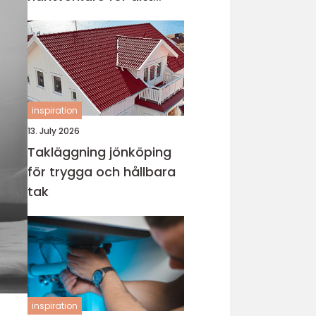
projekt
inspiration
13. July 2026
Takläggning jönköping
för trygga och hållbara
tak
inspiration