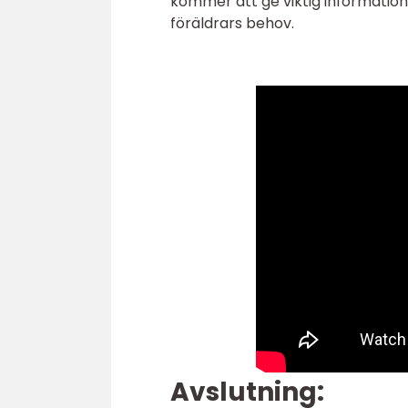
kommer att ge viktig information
föräldrars behov.
Avslutning: