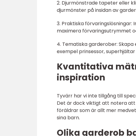
2. Djurmönstrade tapeter eller k
djurmönster på insidan av gardero
3. Praktiska förvaringslösningar: 
maximera förvaringsutrymmet och
4. Tematiska garderober: Skapa en
exempel prinsessor, superhjältar
Kvantitativa mä
inspiration
Tyvärr har vi inte tillgång till s
Det är dock viktigt att notera at
föräldrar som är allt mer medvet
sina barn.
Olika garderob b