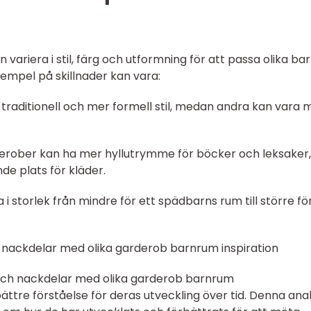
variera i stil, färg och utformning för att passa olika ba
empel på skillnader kan vara:
en traditionell och mer formell stil, medan andra kan vara 
rderober kan ha mer hyllutrymme för böcker och leksaker,
e plats för kläder.
 i storlek från mindre för ett spädbarns rum till större fö
 nackdelar med olika garderob barnrum inspiration
 och nackdelar med olika garderob barnrum
bättre förståelse för deras utveckling över tid. Denna ana