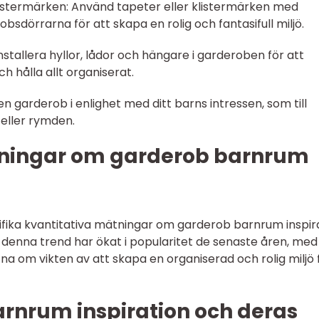
listermärken: Använd tapeter eller klistermärken med
bsdörrarna för att skapa en rolig och fantasifull miljö.
Installera hyllor, lådor och hängare i garderoben för att
 hålla allt organiserat.
 garderob i enlighet med ditt barns intressen, som till
 eller rymden.
tningar om garderob barnrum
pecifika kvantitativa mätningar om garderob barnrum inspir
t denna trend har ökat i popularitet de senaste åren, med
na om vikten av att skapa en organiserad och rolig miljö 
arnrum inspiration och deras