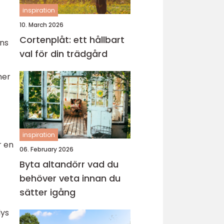
inspiration
10. March 2026
Cortenplåt: ett hållbart
rns
val för din trädgård
mer
inspiration
r en
06. February 2026
Byta altandörr vad du
behöver veta innan du
sätter igång
lys