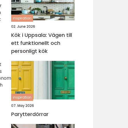
r
n
inspiration
k
02. June 2026
Kök i Uppsala: Vägen till
ett funktionellt och
personligt kök
t
s
Genom
ch
inspiration
07. May 2026
Parytterdörrar