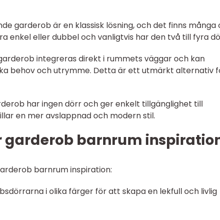
ende garderob är en klassisk lösning, och det finns många 
ra enkel eller dubbel och vanligtvis har den två till fyra dö
 garderob integreras direkt i rummets väggar och kan
ika behov och utrymme. Detta är ett utmärkt alternativ f
rob har ingen dörr och ger enkelt tillgänglighet till
illar en mer avslappnad och modern stil.
r garderob barnrum inspiratio
garderob barnrum inspiration:
sdörrarna i olika färger för att skapa en lekfull och livlig