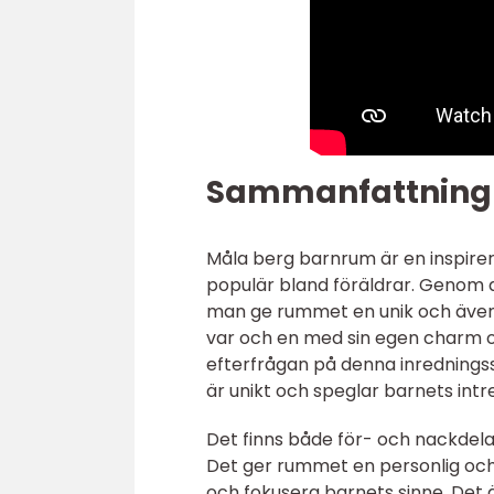
Sammanfattning
Måla berg barnrum är en inspirera
populär bland föräldrar. Genom a
man ge rummet en unik och äventy
var och en med sin egen charm o
efterfrågan på denna inredningsst
är unikt och speglar barnets intr
Det finns både för- och nackdel
Det ger rummet en personlig och 
och fokusera barnets sinne. Det 