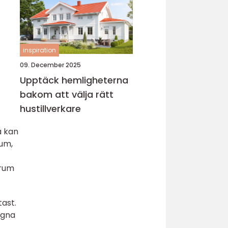
inspiration
09. December 2025
Upptäck hemligheterna
bakom att välja rätt
hustillverkare
a kan
rum,
nrum
ast.
ugna