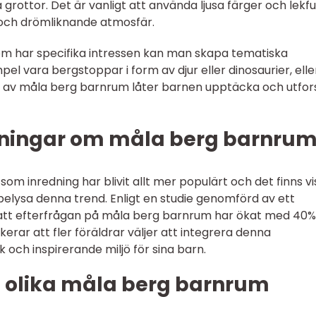
ottor. Det är vanligt att använda ljusa färger och lekfu
 och drömliknande atmosfär.
som har specifika intressen kan man skapa tematiska
pel vara bergstoppar i form av djur eller dinosaurier, elle
 av måla berg barnrum låter barnen upptäcka och utfor
tningar om måla berg barnru
m inredning har blivit allt mer populärt och det finns vi
elysa denna trend. Enligt en studie genomförd av ett
g att efterfrågan på måla berg barnrum har ökat med 40%
kerar att fler föräldrar väljer att integrera denna
ik och inspirerande miljö för sina barn.
n olika måla berg barnrum