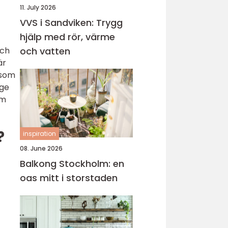
11. July 2026
VVS i Sandviken: Trygg
hjälp med rör, värme
och
och vatten
är
 som
 ge
um
?
inspiration
08. June 2026
Balkong Stockholm: en
oas mitt i storstaden