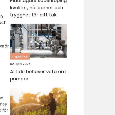
Plåtslagare söderköping
kvalitet, hållbarhet och
r
trygghet för ditt tak
En
 och
osfär
inspiration
02. April 2026
Allt du behöver veta om
pumpar
na
inte
ö för