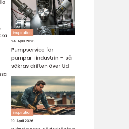
lla
r
inspiration
ska
24. April 2026
Pumpservice för
m
pumpar i industrin – så
säkras driften över tid
ssa
inspiration
10. April 2026