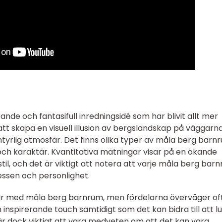
nde och fantasifull inredningsidé som har blivit allt mer
tt skapa en visuell illusion av bergslandskap på väggarn
rlig atmosfär. Det finns olika typer av måla berg barn
ch karaktär. Kvantitativa mätningar visar på en ökande
il, och det är viktigt att notera att varje måla berg bar
essen och personlighet.
ar med måla berg barnrum, men fördelarna överväger oft
inspirerande touch samtidigt som det kan bidra till att l
är dock viktigt att vara medveten om att det kan vara