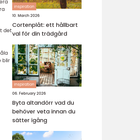
sera
inspiration
ra
10. March 2026
Cortenplåt: ett hållbart
t det
val för din trädgård
måla
blir
inspiration
06. February 2026
Byta altandörr vad du
behöver veta innan du
sätter igång