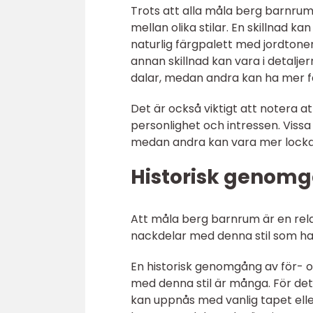
Trots att alla måla berg barnrum
mellan olika stilar. En skillnad k
naturlig färgpalett med jordtone
annan skillnad kan vara i detalje
dalar, medan andra kan ha mer fa
Det är också viktigt att notera 
personlighet och intressen. Vis
medan andra kan vara mer lockad
Historisk genomg
Att måla berg barnrum är en rela
nackdelar med denna stil som har
En historisk genomgång av för- 
med denna stil är många. För det
kan uppnås med vanlig tapet eller