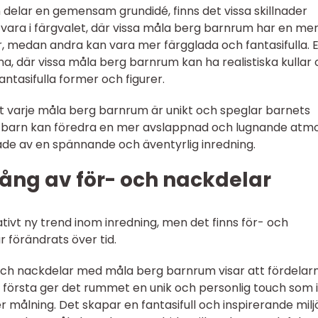
 delar en gemensam grundidé, finns det vissa skillnader
an vara i färgvalet, där vissa måla berg barnrum har en me
r, medan andra kan vara mer färgglada och fantasifulla. 
rna, där vissa måla berg barnrum kan ha realistiska kullar
ntasifulla former och figurer.
att varje måla berg barnrum är unikt och speglar barnets
sa barn kan föredra en mer avslappnad och lugnande atm
e av en spännande och äventyrlig inredning.
ång av för- och nackdelar
tivt ny trend inom inredning, men det finns för- och
 förändrats över tid.
och nackdelar med måla berg barnrum visar att fördelar
 första ger det rummet en unik och personlig touch som 
 målning. Det skapar en fantasifull och inspirerande milj