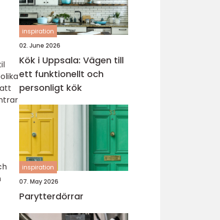
inspiration
02. June 2026
Kök i Uppsala: Vägen till
il
ett funktionellt och
olika
personligt kök
att
ntrar
ch
inspiration
h
07. May 2026
Parytterdörrar