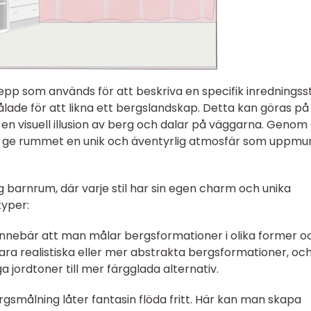
pp som används för att beskriva en specifik inredningsst
lade för att likna ett bergslandskap. Detta kan göras på 
en visuell illusion av berg och dalar på väggarna. Genom 
ge rummet en unik och äventyrlig atmosfär som uppmu
g barnrum, där varje stil har sin egen charm och unika
typer:
l innebär att man målar bergsformationer i olika former o
ara realistiska eller mer abstrakta bergsformationer, oc
a jordtoner till mer färgglada alternativ.
gsmålning låter fantasin flöda fritt. Här kan man skapa