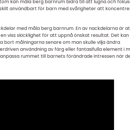
utom kan måla berg barnrum bidra till att lugna och foku
ärskilt användbart för barn med svårigheter att koncentre
ackdelar med måla berg barnrum. En av nackdelarna är at
n viss skicklighet för att uppnå önskat resultat. Det kan
 ta bort målningarna senare om man skulle vilja ändra
rdriven användning av färg eller fantasifulla element i 
anpassa rummet till barnets förändrade intressen när de 