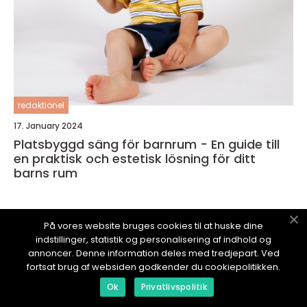
redaktionel
17. January 2024
Platsbyggd säng för barnrum - En guide till
en praktisk och estetisk lösning för ditt
barns rum
På vores website bruges cookies til at huske dine
indstillinger, statistik og personalisering af indhold og
annoncer. Denne information deles med tredjepart. Ved
HEMMAFIXAREN.
se
fortsat brug af websiden godkender du cookiepolitikken.
Ok
Privatlivspolitik