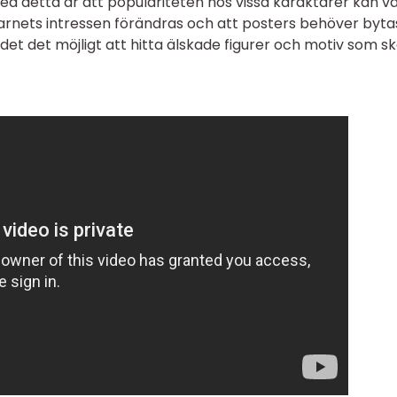
med detta är att populariteten hos vissa karaktärer kan v
t barnets intressen förändras och att posters behöver bytas
et det möjligt att hitta älskade figurer och motiv som s