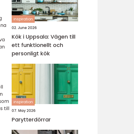
g
inspiration
nna
02. June 2026
Kök i Uppsala: Vägen till
iva
ett funktionellt och
an
personligt kök
ll
an
 som
inspiration
till
07. May 2026
Parytterdörrar