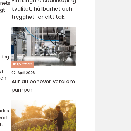
Plåtslagare söderköping
rnets
kvalitet, hållbarhet och
igt
trygghet för ditt tak
ring
inspiration
er
02. April 2026
och
Allt du behöver veta om
pumpar
ndes
vårt
ch