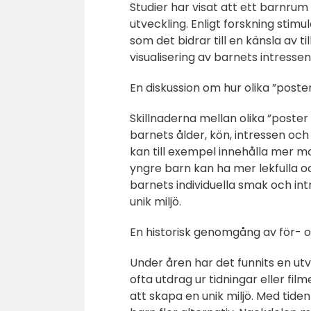
Studier har visat att ett barnru
utveckling. Enligt forskning stimu
som det bidrar till en känsla av 
visualisering av barnets intressen 
En diskussion om hur olika ”poste
Skillnaderna mellan olika ”poster
barnets ålder, kön, intressen och
kan till exempel innehålla mer m
yngre barn kan ha mer lekfulla 
barnets individuella smak och in
unik miljö.
En historisk genomgång av för- 
Under åren har det funnits en ut
ofta utdrag ur tidningar eller fi
att skapa en unik miljö. Med tide