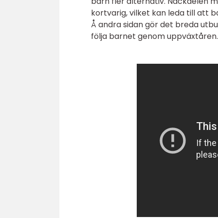
barn fler alternativ. Nackdelen 
kortvarig, vilket kan leda till at
Å andra sidan gör det breda utbud
följa barnet genom uppväxtåren.