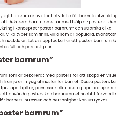
ysigt barnrum är av stor betydelse för barnets utvecklin
t att dekorera barnrummet är med hjälp av posters. I de
dykning i konceptet ”poster barnrum” och utforska olika
r, vilka typer som finns, vilka som är populära, kvantitat
ch nackdelar. Låt oss upptäcka hur ett poster barnrum k
ntasifull och personlig oas.
oster barnrum”
rum som är dekorerat med posters för att skapa en visue
och främja en mysig atmosfär för barnet. Dessa posters k
djur, superhjältar, prinsessor eller andra populära figurer
nom att använda posters kan barnrummet snabbt förvandlas 
 där barnets intressen och personlighet kan uttryckas.
”poster barnrum”