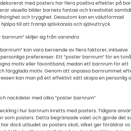
m dekorerat med posters har flera positiva effekter på ba
lerar visuella bilder barnets fantasi och kreativitet samtid
tillhörighet och trygghet. Dessutom kan en välutformad
hjälpa till att främja självkänsla och självuttryck.
r barnrum” skiljer sig från varandra
 barnrum” kan vara beroende av flera faktorer, inklusive
 personliga preferenser. Ett ”poster barnrum” för en tonå
ogna motiv eller favoritband, medan ett barnrum för ett
och färgglada motiv. Genom att anpassa barnrummet eft
tressen kan man på ett effektivt sätt skapa en personlig 
och nackdelar med olika ”poster barnrum”
veckling i hur barnrum inretts med posters. Tidigare anvä
lmer som posters. Detta begränsade valet och gjorde det s
n har dock utbudet av posters ökat, vilket ger föräldrar o