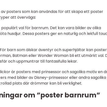
er av posters som kan användas för att skapa ett poster
typer att överväga:
tt populärt val för barnrum. Det kan vara bilder av olika
söta husdjur. Dessa posters ger en naturlig och lekfull touch
: För barn som älskar äventyr och superhjältar kan poster
rman, Batman eller Wonder Woman bli ett utmärkt val. 
 och uppmuntrar till fantasifulla lekar.
 flickor är posters med prinsessor och sagolika motiv en 
ers med bilder av Disney-prinsessor eller andra sagolika
trollad plats där drömmar kan bli verklighet.
ningar om ”poster barnrum”