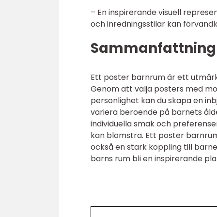
– En inspirerande visuell represe
och inredningsstilar kan förvand
Sammanfattning
Ett poster barnrum är ett utmärkt
Genom att välja posters med mot
personlighet kan du skapa en in
variera beroende på barnets ålder
individuella smak och preferenser
kan blomstra. Ett poster barnrum ä
också en stark koppling till barne
barns rum bli en inspirerande plat