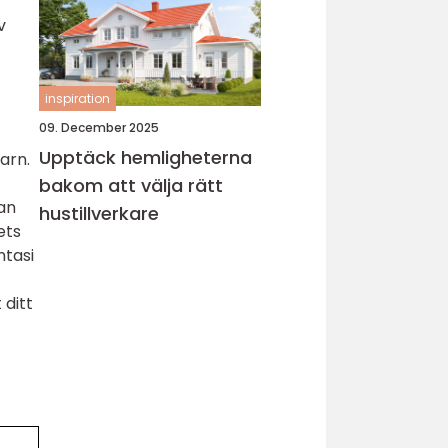
v
inspiration
09. December 2025
Upptäck hemligheterna
arn.
bakom att välja rätt
an
hustillverkare
ets
ntasi
 ditt