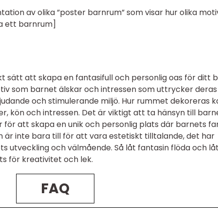
ntation av olika ”poster barnrum” som visar hur olika moti
la ett barnrum]
 sätt att skapa en fantasifull och personlig oas för ditt b
iv som barnet älskar och intressen som uttrycker deras
bjudande och stimulerande miljö. Hur rummet dekoreras k
, kön och intressen. Det är viktigt att ta hänsyn till barn
 för att skapa en unik och personlig plats där barnets fa
r inte bara till för att vara estetiskt tilltalande, det har
ts utveckling och välmående. Så låt fantasin flöda och låt
s för kreativitet och lek.
FAQ