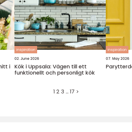
inspiration
inspiration
02. June 2026
07. May 2026
tt i
Kök i Uppsala: Vägen till ett
Parytterd
funktionellt och personligt kök
1
2
3
…
17
>