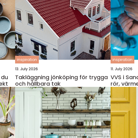
inspiration
inspiration
13. July 2026
11. July 2026
 du
Takläggning jönköping för trygga
VVS i San
ekt
och hållbara tak
rör, värm