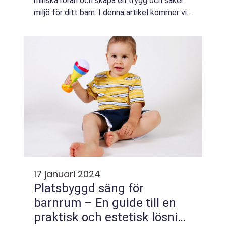
minska röran och skapa en trygg och säker
miljö för ditt barn. I denna artikel kommer vi
att utforska olika aspekter av förvaring av
leksaker i barnrummet, inklus...
17 januari 2024
Platsbyggd säng för
barnrum – En guide till en
praktisk och estetisk lösning