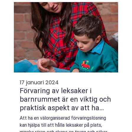
välbefinnande. I denna artikel kommer vi a...
17 januari 2024
Förvaring av leksaker i
barnrummet är en viktig och
praktisk aspekt av att ha
barn i hemmet
Att ha en välorganiserad förvaringslösning
kan hjälpa till att hålla leksaker på plats,