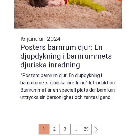
15 januari 2024
Posters barnrum djur: En
djupdykning i barnrummets
djuriska inredning
”Posters barnrum djur: En djupdykning i
barnrummets djuriska inredning” Introduktion:
Barnrummet är en speciell plats där barn kan
uttrycka sin personlighet och fantasi genom
inredningen. En populär trend inom
barnrumsinredning är användn...
1
2
3
…
29