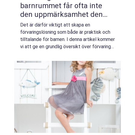
barnrummet får ofta inte
den uppmärksamhet den
förtjänar, trots att det kan
Det är därför viktigt att skapa en
ha en stor inverkan på ett
förvaringslösning som både är praktisk och
barns läslust och
tilltalande för barnen. I denna artikel kommer
vi att ge en grundlig översikt över förvaring
läsförståelse
av böcker i barnrum samt presentera olika
typer av förvaringslösningar och unde...