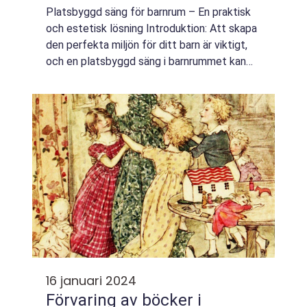
för ditt barns rum
Platsbyggd säng för barnrum – En praktisk
och estetisk lösning Introduktion: Att skapa
den perfekta miljön för ditt barn är viktigt,
och en platsbyggd säng i barnrummet kan
vara en utmärkt lösning för att maximera
utrymmet och skapa en unik och...
16 januari 2024
Förvaring av böcker i