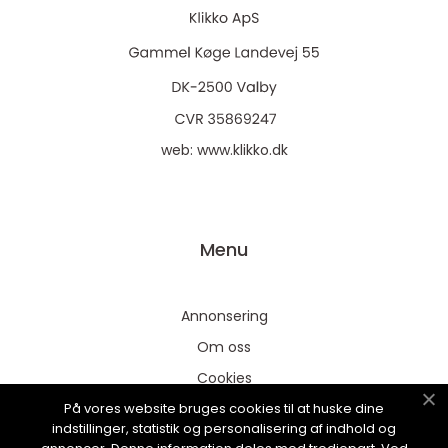
web:
www.klikko.dk
Menu
Annonsering
Om oss
Cookies
På vores website bruges cookies til at huske dine
Kontakta oss
indstillinger, statistik og personalisering af indhold og
Sitemap