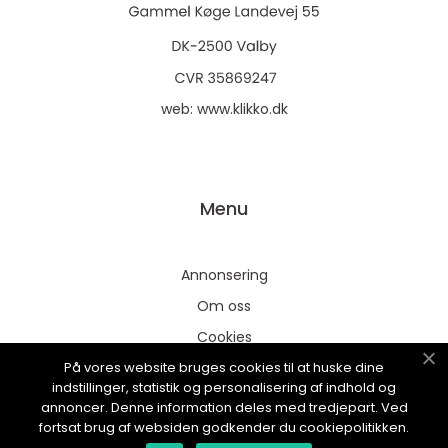
web:
www.klikko.dk
Menu
Annonsering
Om oss
Cookies
På vores website bruges cookies til at huske dine
Kontakta oss
indstillinger, statistik og personalisering af indhold og
Sitemap
annoncer. Denne information deles med tredjepart. Ved
fortsat brug af websiden godkender du cookiepolitikken.