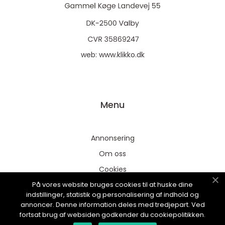
web:
www.klikko.dk
Menu
Annonsering
Om oss
Cookies
På vores website bruges cookies til at huske dine
Kontakta oss
indstillinger, statistik og personalisering af indhold og
Sitemap
annoncer. Denne information deles med tredjepart. Ved
fortsat brug af websiden godkender du cookiepolitikken.