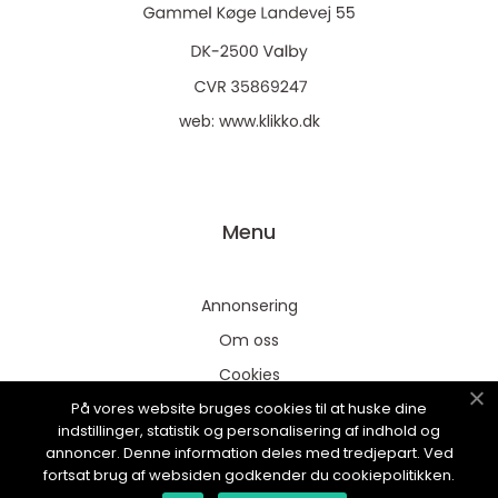
web:
www.klikko.dk
Menu
Annonsering
Om oss
Cookies
På vores website bruges cookies til at huske dine
Kontakta oss
indstillinger, statistik og personalisering af indhold og
Sitemap
annoncer. Denne information deles med tredjepart. Ved
fortsat brug af websiden godkender du cookiepolitikken.